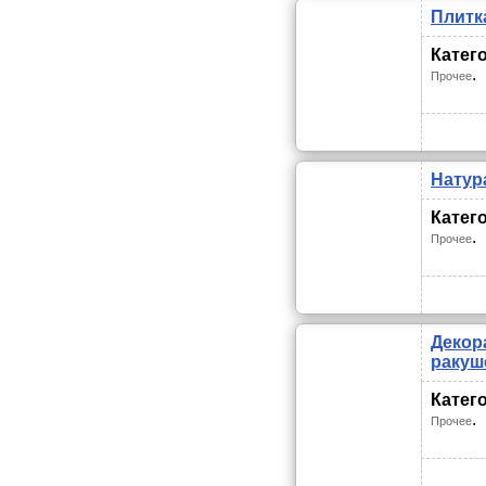
Плитк
Катег
.
Прочее
Натур
Катег
.
Прочее
Декор
ракуш
Катег
.
Прочее