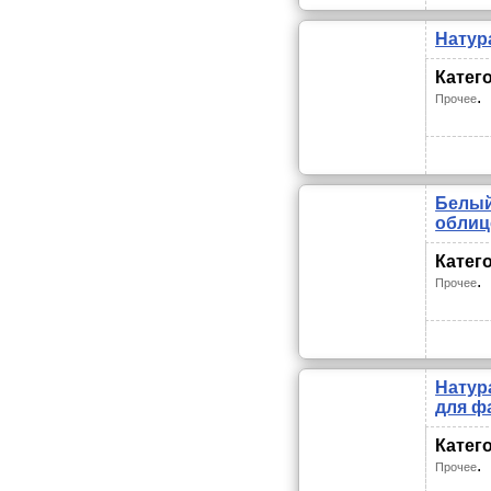
Натур
Катег
.
Прочее
Белый
облиц
Катег
.
Прочее
Натур
для ф
Катег
.
Прочее