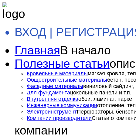
ВХОД | РЕГИСТРАЦИ
Главная
В начало
Полезные статьи
опис
Кровельные материалы
мягкая кровля, теп
Общестроительные материалы
бетон, пес
Фасадные материалы
виниловый сайдинг, 
Для фундамента
цокольные панели и т.п.
Внутренняя отделка
обои, ламинат, паркет и
Инженерные коммуникации
отопление, теп
Электроинструмент
Перфораторы, бензопил
Компании производители
Статьи о компан
компании