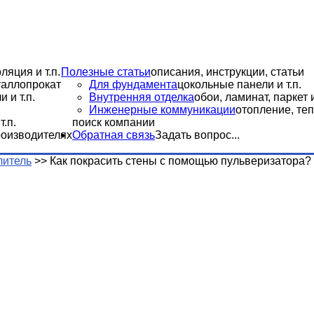
ляция и т.п.
Полезные статьи
описания, инструкции, статьи
еталлопрокат
Для фундамента
цокольные панели и т.п.
 и т.п.
Внутренняя отделка
обои, ламинат, паркет и
Инженерные коммуникации
отопление, теп
.п.
поиск компании
роизводителях
Обратная связь
Задать вопрос...
литель
>>
Как покрасить стены с помощью пульверизатора?