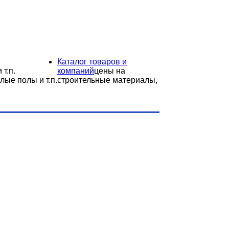
Каталог товаров и
 т.п.
компаний
цены на
лые полы и т.п.
строительные материалы,