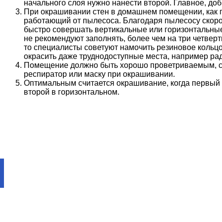
начального слоя нужно нанести второй. Главное, до
При окрашивании стен в домашнем помещении, как п
работающий от пылесоса. Благодаря пылесосу скоро
быстро совершать вертикальные или горизонтальны
не рекомендуют заполнять, более чем на три четверт
то специалисты советуют намочить резиновое кольцо
окрасить даже труднодоступные места, например рад
Помещение должно быть хорошо проветриваемым, су
респиратор или маску при окрашивании.
Оптимальным считается окрашивание, когда первый 
второй в горизонтальном.