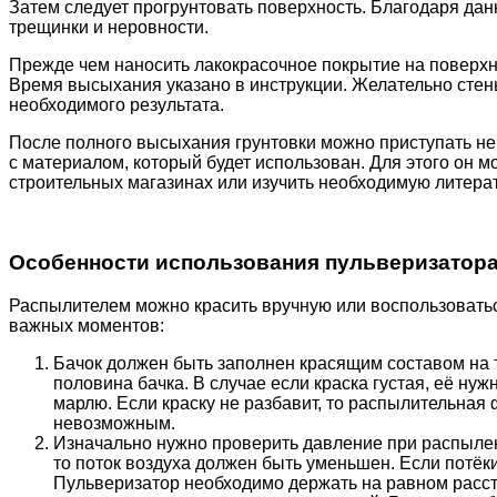
Затем следует прогрунтовать поверхность. Благодаря да
трещинки и неровности.
Прежде чем наносить лакокрасочное покрытие на поверхно
Время высыхания указано в инструкции. Желательно стен
необходимого результата.
После полного высыхания грунтовки можно приступать н
с материалом, который будет использован. Для этого он 
строительных магазинах или изучить необходимую литерат
Особенности использования пульверизатор
Распылителем можно красить вручную или воспользоватьс
важных моментов:
Бачок должен быть заполнен красящим составом на 
половина бачка. В случае если краска густая, её ну
марлю. Если краску не разбавит, то распылительная
невозможным.
Изначально нужно проверить давление при распылени
то поток воздуха должен быть уменьшен. Если потёки
Пульверизатор необходимо держать на равном расс