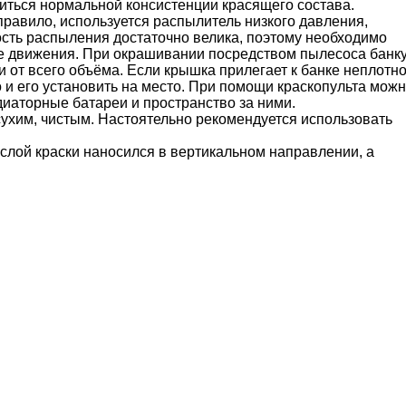
биться нормальной консистенции красящего состава.
равило, используется распылитель низкого давления,
сть распыления достаточно велика, поэтому необходимо
е движения. При окрашивании посредством пылесоса банк
и от всего объёма. Если крышка прилегает к банке неплотно
 и его установить на место. При помощи краскопульта мож
иаторные батареи и пространство за ними.
хим, чистым. Настоятельно рекомендуется использовать
слой краски наносился в вертикальном направлении, а