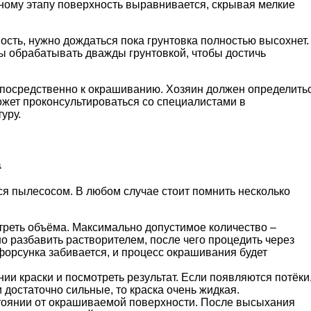
нному этапу поверхность выравнивается, скрывая мелкие
сть, нужно дождаться пока грунтовка полностью высохнет.
ы обрабатывать дважды грунтовкой, чтобы достичь
епосредственно к окрашиванию. Хозяин должен определить
может проконсультироваться со специалистами в
уру.
а
я пылесосом. В любом случае стоит помнить несколько
треть объёма. Максимально допустимое количество –
жно разбавить растворителем, после чего процедить через
 форсунка забивается, и процесс окрашивания будет
и краски и посмотреть результат. Если появляются потёки
 достаточно сильные, то краска очень жидкая.
тоянии от окрашиваемой поверхности. После высыхания