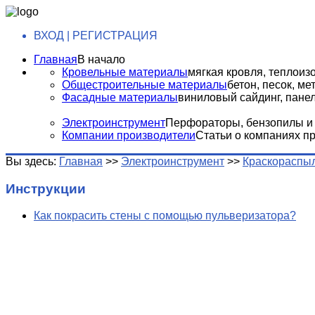
ВХОД | РЕГИСТРАЦИЯ
Главная
В начало
Кровельные материалы
мягкая кровля, теплоизо
Общестроительные материалы
бетон, песок, м
Фасадные материалы
виниловый сайдинг, панели
Электроинструмент
Перфораторы, бензопилы и т
Компании производители
Статьи о компаниях п
Вы здесь:
Главная
>>
Электроинструмент
>>
Краскораспы
Инструкции
Как покрасить стены с помощью пульверизатора?