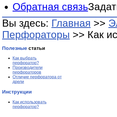
Обратная связь
Задат
Вы здесь:
Главная
>>
Э
Перфораторы
>>
Как и
Полезные
статьи
Как выбрать
перфоратор?
Производители
перфораторов
Отличие перфоратора от
дрели
Инструкции
Как использовать
перфоратор?