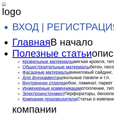
ВХОД | РЕГИСТРАЦИ
Главная
В начало
Полезные статьи
опис
Кровельные материалы
мягкая кровля, теп
Общестроительные материалы
бетон, пес
Фасадные материалы
виниловый сайдинг, 
Для фундамента
цокольные панели и т.п.
Внутренняя отделка
обои, ламинат, паркет и
Инженерные коммуникации
отопление, теп
Электроинструмент
Перфораторы, бензопил
Компании производители
Статьи о компан
компании