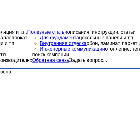
ляция и т.п.
Полезные статьи
описания, инструкции, статьи
еталлопрокат
Для фундамента
цокольные панели и т.п.
 и т.п.
Внутренняя отделка
обои, ламинат, паркет и
Инженерные коммуникации
отопление, теп
.п.
поиск компании
роизводителях
Обратная связь
Задать вопрос...
осна