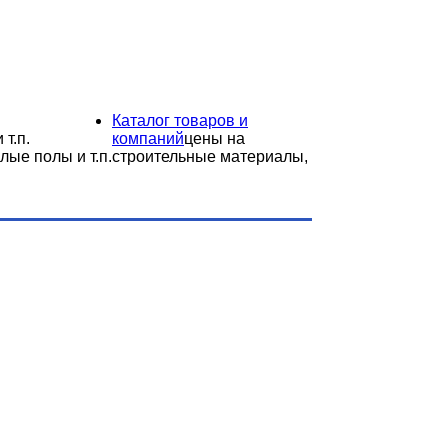
Каталог товаров и
 т.п.
компаний
цены на
лые полы и т.п.
строительные материалы,