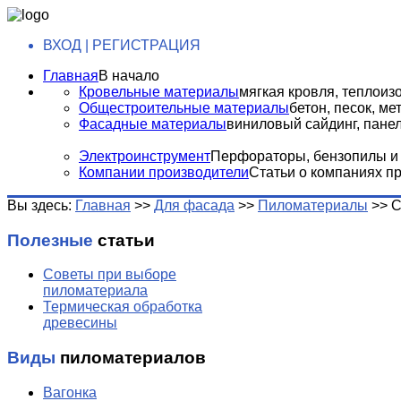
ВХОД | РЕГИСТРАЦИЯ
Главная
В начало
Кровельные материалы
мягкая кровля, теплоизо
Общестроительные материалы
бетон, песок, м
Фасадные материалы
виниловый сайдинг, панели
Электроинструмент
Перфораторы, бензопилы и т
Компании производители
Статьи о компаниях п
Вы здесь:
Главная
>>
Для фасада
>>
Пиломатериалы
>>
С
Полезные
статьи
Советы при выборе
пиломатериала
Термическая обработка
древесины
Виды
пиломатериалов
Вагонка