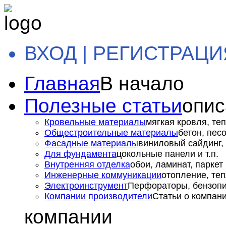
ВХОД | РЕГИСТРАЦИ
Главная
В начало
Полезные статьи
опис
Кровельные материалы
мягкая кровля, теп
Общестроительные материалы
бетон, пес
Фасадные материалы
виниловый сайдинг, 
Для фундамента
цокольные панели и т.п.
Внутренняя отделка
обои, ламинат, паркет и
Инженерные коммуникации
отопление, теп
Электроинструмент
Перфораторы, бензопил
Компании производители
Статьи о компан
компании