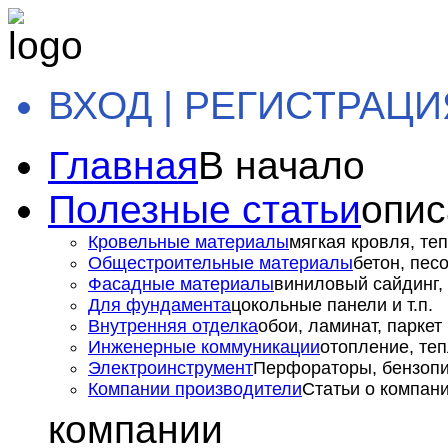
ВХОД | РЕГИСТРАЦИ
Главная
В начало
Полезные статьи
опис
Кровельные материалы
мягкая кровля, теп
Общестроительные материалы
бетон, пес
Фасадные материалы
виниловый сайдинг, 
Для фундамента
цокольные панели и т.п.
Внутренняя отделка
обои, ламинат, паркет и
Инженерные коммуникации
отопление, теп
Электроинструмент
Перфораторы, бензопил
Компании производители
Статьи о компан
компании