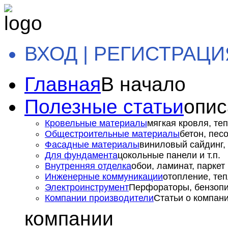
ВХОД | РЕГИСТРАЦИ
Главная
В начало
Полезные статьи
опис
Кровельные материалы
мягкая кровля, теп
Общестроительные материалы
бетон, пес
Фасадные материалы
виниловый сайдинг, 
Для фундамента
цокольные панели и т.п.
Внутренняя отделка
обои, ламинат, паркет и
Инженерные коммуникации
отопление, теп
Электроинструмент
Перфораторы, бензопил
Компании производители
Статьи о компан
компании