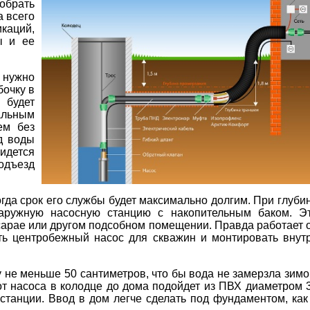
обрать
а всего
икаций,
ы и ее
 нужно
бочку в
 будет
иальным
ем без
д воды
ридется
подъезд
гда срок его службы будет максимально долгим. При глуби
наружную насосную станцию с накопительным баком. Э
 сарае или другом подсобном помещении. Правда работает 
ить центробежный насос для скважин и монтировать внут
 не меньше 50 сантиметров, что бы вода не замерзла зимо
от насоса в колодце до дома подойдет из ПВХ диаметром 
 станции. Ввод в дом легче сделать под фундаментом, как