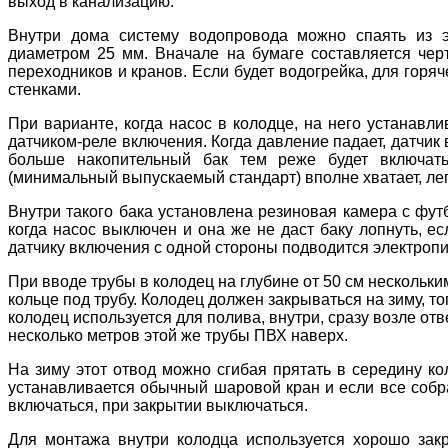
выход в канализацию.
Внутри дома систему водопровода можно спаять из э
диаметром 25 мм. Вначале на бумаге составляется черте
переходников и кранов. Если будет водогрейка, для гор
стенками.
При варианте, когда насос в колодце, на него устанавл
датчиком-реле включения. Когда давление падает, датчик 
больше накопительный бак тем реже будет включат
(минимальный выпускаемый стандарт) вполне хватает, ле
Внутри такого бака установлена резиновая камера с фут
когда насос выключен и она же не даст баку лопнуть, е
датчику включения с одной стороны подводится электропит
При вводе трубы в колодец на глубине от 50 см нескольк
кольце под трубу. Колодец должен закрываться на зиму, то
колодец используется для полива, внутри, сразу возле от
несколько метров этой же трубы ПВХ наверх.
На зиму этот отвод можно сгибая прятать в середину ко
устанавливается обычный шаровой кран и если все собра
включаться, при закрытии выключаться.
Для монтажа внутри колодца используется хорошо зак