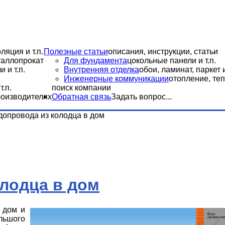
ляция и т.п.
Полезные статьи
описания, инструкции, статьи
еталлопрокат
Для фундамента
цокольные панели и т.п.
 и т.п.
Внутренняя отделка
обои, ламинат, паркет и
Инженерные коммуникации
отопление, теп
.п.
поиск компании
роизводителях
Обратная связь
Задать вопрос...
опровода из колодца в дом
лодца в дом
в дом и
льшого