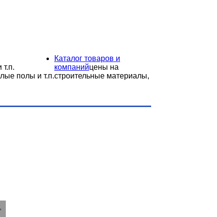
Каталог товаров и
 т.п.
компаний
цены на
лые полы и т.п.
строительные материалы,