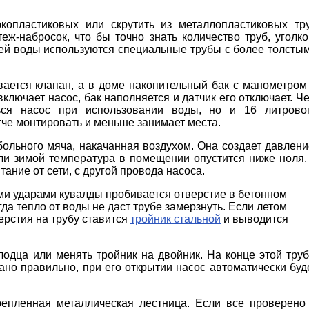
копластиковых или скрутить из металлопластиковых тр
ж-набросок, что бы точно знать количество труб, уголко
ячей воды используются специальные трубы с более толсты
ивается клапан, а в доме накопительный бак с манометром
включает насос, бак наполняется и датчик его отключает. Ч
ься насос при использовании воды, но и 16 литрово
гче монтировать и меньше занимает места.
больного мяча, накачанная воздухом. Она создает давлени
сли зимой температура в помещении опустится ниже ноля.
ание от сети, с другой провода насоса.
ими ударами кувалды пробивается отверстие в бетонном
гда тепло от воды не даст трубе замерзнуть. Если летом
верстия на трубу ставится
тройник стальной
и выводится
лодца или менять тройник на двойник. На конце этой тру
но правильно, при его открытии насос автоматически буд
репленная металлическая лестница. Если все проверено