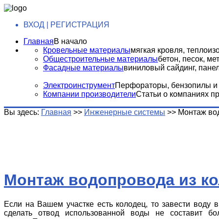
ВХОД | РЕГИСТРАЦИЯ
Главная
В начало
Кровельные материалы
мягкая кровля, теплоизо
Общестроительные материалы
бетон, песок, м
Фасадные материалы
виниловый сайдинг, панели
Электроинструмент
Перфораторы, бензопилы и т
Компании производители
Статьи о компаниях п
Вы здесь:
Главная
>>
Инженерные системы
>>
Монтаж вод
Монтаж водопровода из ко
Если на Вашем участке есть колодец, то завести воду 
сделать отвод использованной воды не составит бо