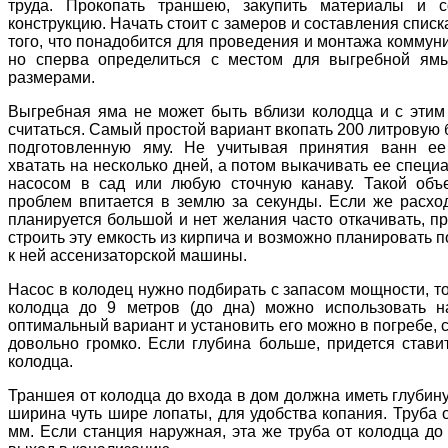
труда. Прокопать траншею, закупить материалы и с
конструкцию. Начать стоит с замеров и составления списк
того, что понадобится для проведения и монтажа коммун
но сперва определиться с местом для выгребной ям
размерами.
Выгребная яма не может быть вблизи колодца и с этим
считаться. Самый простой вариант вкопать 200 литровую 
подготовленную яму. Не учитывая принятия ванн ее
хватать на несколько дней, а потом выкачивать ее спец
насосом в сад или любую сточную канаву. Такой объ
проблем впитается в землю за секунды. Если же расхо
планируется большой и нет желания часто откачивать, п
строить эту емкость из кирпича и возможно планировать 
к ней ассенизаторской машины.
Насос в колодец нужно подбирать с запасом мощности, то
колодца до 9 метров (до дна) можно использовать 
оптимальный вариант и установить его можно в погребе,
довольно громко. Если глубина больше, придется став
колодца.
Траншея от колодца до входа в дом должна иметь глубину
ширина чуть шире лопаты, для удобства копания. Труба 
мм. Если станция наружная, эта же труба от колодца до