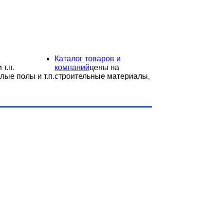
Каталог товаров и
 т.п.
компаний
цены на
лые полы и т.п.
строительные материалы,