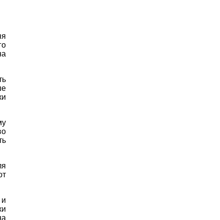
яя
го
на
ть
ше
ки
му
во
ть
ля
ют
 и
ки
на