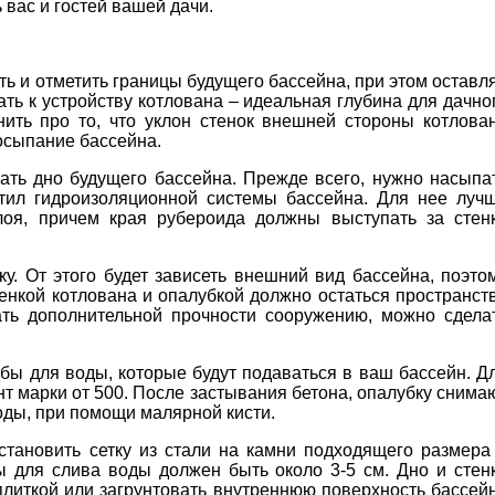
 вас и гостей вашей дачи.
ь и отметить границы будущего бассейна, при этом оставл
ть к устройству котлована – идеальная глубина для дачно
ить про то, что уклон стенок внешней стороны котлова
 осыпание бассейна.
вать дно будущего бассейна. Прежде всего, нужно насыпа
стил гидроизоляционной системы бассейна. Для нее луч
лоя, причем края рубероида должны выступать за стен
у. От этого будет зависеть внешний вид бассейна, поэто
тенкой котлована и опалубкой должно остаться пространст
дать дополнительной прочности сооружению, можно сдела
убы для воды, которые будут подаваться в ваш бассейн. Д
т марки от 500. После застывания бетона, опалубку снима
оды, при помощи малярной кисти.
становить сетку из стали на камни подходящего размера
ы для слива воды должен быть около 3-5 см. Дно и стен
плиткой или загрунтовать внутреннюю поверхность бассей