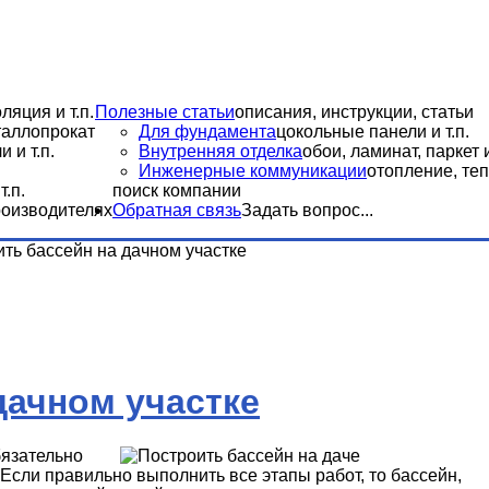
ляция и т.п.
Полезные статьи
описания, инструкции, статьи
еталлопрокат
Для фундамента
цокольные панели и т.п.
 и т.п.
Внутренняя отделка
обои, ламинат, паркет и
Инженерные коммуникации
отопление, теп
.п.
поиск компании
роизводителях
Обратная связь
Задать вопрос...
ить бассейн на дачном участке
дачном участке
бязательно
Если правильно выполнить все этапы работ, то бассейн,