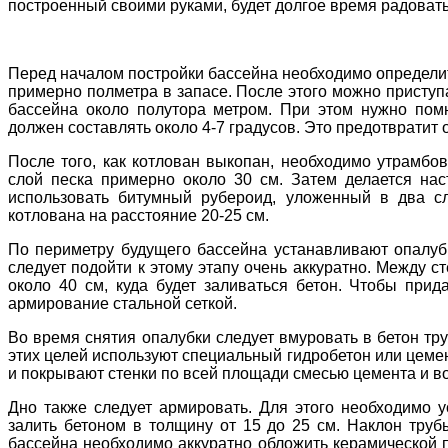
построенный своими руками, будет долгое время радовать
Перед началом постройки бассейна необходимо определит
примерно полметра в запасе. После этого можно приступа
бассейна около полутора метром. При этом нужно помн
должен составлять около 4-7 градусов. Это предотвратит
После того, как котлован выкопан, необходимо утрамбо
слой песка примерно около 30 см. Затем делается на
использовать битумный рубероид, уложенный в два с
котлована на расстояние 20-25 см.
По периметру будущего бассейна устанавливают опалубк
следует подойти к этому этапу очень аккуратно. Между с
около 40 см, куда будет заливаться бетон. Чтобы при
армирование стальной сеткой.
Во время снятия опалубки следует вмуровать в бетон тр
этих целей используют специальный гидробетон или цемен
и покрывают стенки по всей площади смесью цемента и в
Дно также следует армировать. Для этого необходимо у
залить бетоном в толщину от 15 до 25 см. Наклон труб
бассейна необходимо аккуратно обложить керамической 