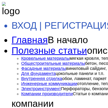
ВХОД | РЕГИСТРАЦИ
Главная
В начало
Полезные статьи
опис
Кровельные материалы
мягкая кровля, теп
Общестроительные материалы
бетон, пес
Фасадные материалы
виниловый сайдинг, 
Для фундамента
цокольные панели и т.п.
Внутренняя отделка
обои, ламинат, паркет и
Инженерные коммуникации
отопление, теп
Электроинструмент
Перфораторы, бензопил
Компании производители
Статьи о компан
компании