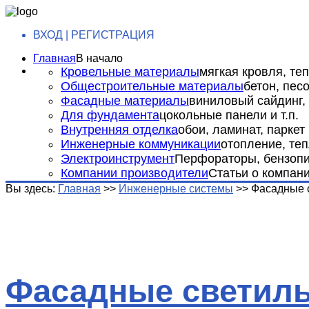
ВХОД | РЕГИСТРАЦИЯ
Главная
В начало
Кровельные материалы
мягкая кровля, теп
Общестроительные материалы
бетон, пес
Фасадные материалы
виниловый сайдинг, 
Для фундамента
цокольные панели и т.п.
Внутренняя отделка
обои, ламинат, паркет и
Инженерные коммуникации
отопление, теп
Электроинструмент
Перфораторы, бензопил
Компании производители
Статьи о компан
Вы здесь:
Главная
>>
Инженерные системы
>>
Фасадные 
Фасадные светил