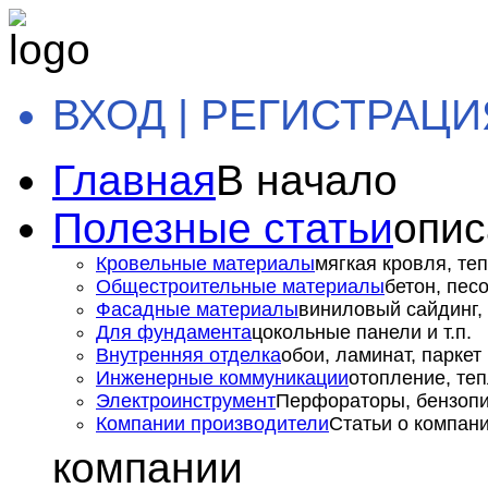
ВХОД | РЕГИСТРАЦИ
Главная
В начало
Полезные статьи
опис
Кровельные материалы
мягкая кровля, теп
Общестроительные материалы
бетон, пес
Фасадные материалы
виниловый сайдинг, 
Для фундамента
цокольные панели и т.п.
Внутренняя отделка
обои, ламинат, паркет и
Инженерные коммуникации
отопление, теп
Электроинструмент
Перфораторы, бензопил
Компании производители
Статьи о компан
компании