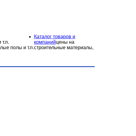
Каталог товаров и
 т.п.
компаний
цены на
лые полы и т.п.
строительные материалы,