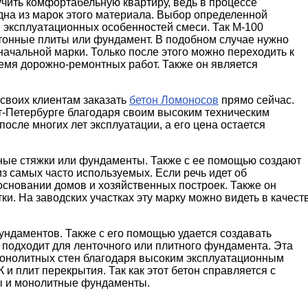
чить комфортабельную квартиру, ведь в процессе
дна из марок этого материала. Выбор определенной
и эксплуатационных особенностей смеси. Так М-100
бетонные плиты или фундамент. В подобном случае нужно
начальной марки. Только после этого можно переходить к
ремя дорожно-ремонтных работ. Также он является
своих клиентам заказать
бетон Ломоносов
прямо сейчас.
т-Петербурге благодаря своим высоким техническим
после многих лет эксплуатации, а его цена остается
нные стяжки или фундаменты. Также с ее помощью создают
з самых часто используемых. Если речь идет об
 основании домов и хозяйственных построек. Также он
ки. На заводских участках эту марку можно видеть в качест
ндаментов. Также с его помощью удается создавать
 подходит для ленточного или плитного фундамента. Эта
монолитных стен благодаря высоким эксплуатационным
и плит перекрытия. Так как этот бетон справляется с
ны и монолитные фундаменты.