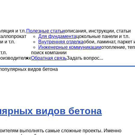
ляция и т.п.
Полезные статьи
описания, инструкции, статьи
еталлопрокат
Для фундамента
цокольные панели и т.п.
 и т.п.
Внутренняя отделка
обои, ламинат, паркет и
Инженерные коммуникации
отопление, теп
.п.
поиск компании
роизводителях
Обратная связь
Задать вопрос...
популярных видов бетона
лярных видов бетона
роителям выполнять самые сложные проекты. Именно