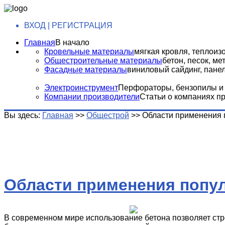
ВХОД | РЕГИСТРАЦИЯ
Главная
В начало
Кровельные материалы
мягкая кровля, теплоизо
Общестроительные материалы
бетон, песок, м
Фасадные материалы
виниловый сайдинг, панели
Электроинструмент
Перфораторы, бензопилы и т
Компании производители
Статьи о компаниях п
Вы здесь:
Главная
>>
Общестрой
>>
Области применения 
Области применения попу
В современном мире использование бетона позволяет ст