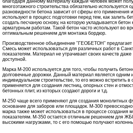
благодаря данному материалу каждый человек может полу
многоэтажного строительства обязательно используется о
разновидности бетона зависит от сферы его применения 
используют в процесс подготовки перед тем, как залить 
создать песчаную основу, на которую укладывается бетон 
арматурным работам. Такой бетон часто используют во в
оптимальным решением для монтажа бордюр.
Производственное объединение "ГЕОБЕТОН" предлагает 
Смесь может использоваться для различных работ в Санк
показателям. Материал не утрачивает своих качеств даже 
доступной.
Марка М-200 используется для того, чтобы получить бето
долговечные дорожки. Данный материал является одним и
индивидуальном строительстве, то его можно встретить в
применяется для создания лестниц, опорных стен и отмост
бетонных плит, из которых создают дороги и т.д.
М-250 чаще всего применяют для создания монолитных фу
основание для заборов или площадок. М-300 превосходно
марка также может использоваться в процессе создания 
показателям. М-350 остается отличным решением для ЖБК 
высокими нагрузками, то с его помощью получают колон