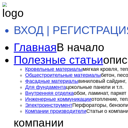
ВХОД | РЕГИСТРАЦИ
Главная
В начало
Полезные статьи
опис
Кровельные материалы
мягкая кровля, теп
Общестроительные материалы
бетон, пес
Фасадные материалы
виниловый сайдинг, 
Для фундамента
цокольные панели и т.п.
Внутренняя отделка
обои, ламинат, паркет и
Инженерные коммуникации
отопление, теп
Электроинструмент
Перфораторы, бензопил
Компании производители
Статьи о компан
компании