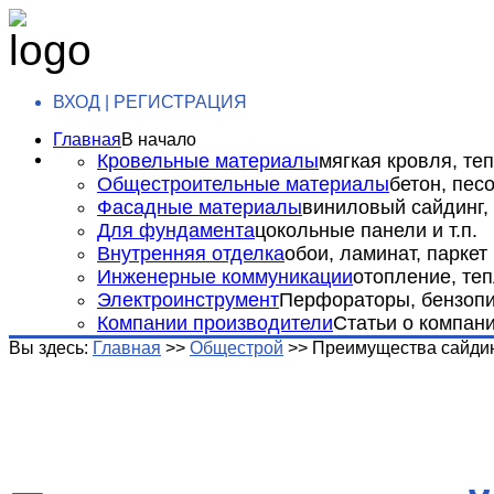
ВХОД | РЕГИСТРАЦИЯ
Главная
В начало
Кровельные материалы
мягкая кровля, теп
Общестроительные материалы
бетон, пес
Фасадные материалы
виниловый сайдинг, 
Для фундамента
цокольные панели и т.п.
Внутренняя отделка
обои, ламинат, паркет и
Инженерные коммуникации
отопление, теп
Электроинструмент
Перфораторы, бензопил
Компании производители
Статьи о компан
Вы здесь:
Главная
>>
Общестрой
>>
Преимущества сайди