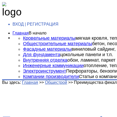
ВХОД | РЕГИСТРАЦИЯ
Главная
В начало
Кровельные материалы
мягкая кровля, теп
Общестроительные материалы
бетон, пес
Фасадные материалы
виниловый сайдинг, 
Для фундамента
цокольные панели и т.п.
Внутренняя отделка
обои, ламинат, паркет и
Инженерные коммуникации
отопление, теп
Электроинструмент
Перфораторы, бензопил
Компании производители
Статьи о компан
Вы здесь:
Главная
>>
Общестрой
>>
Преимущества фекал