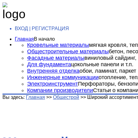
ВХОД | РЕГИСТРАЦИЯ
Главная
В начало
Кровельные материалы
мягкая кровля, теп
Общестроительные материалы
бетон, пес
Фасадные материалы
виниловый сайдинг, 
Для фундамента
цокольные панели и т.п.
Внутренняя отделка
обои, ламинат, паркет и
Инженерные коммуникации
отопление, теп
Электроинструмент
Перфораторы, бензопил
Компании производители
Статьи о компан
Вы здесь:
Главная
>>
Общестрой
>>
Широкий ассортимент