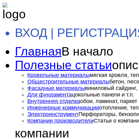
ВХОД | РЕГИСТРАЦИ
Главная
В начало
Полезные статьи
опис
Кровельные материалы
мягкая кровля, теп
Общестроительные материалы
бетон, пес
Фасадные материалы
виниловый сайдинг, 
Для фундамента
цокольные панели и т.п.
Внутренняя отделка
обои, ламинат, паркет и
Инженерные коммуникации
отопление, теп
Электроинструмент
Перфораторы, бензопил
Компании производители
Статьи о компан
компании