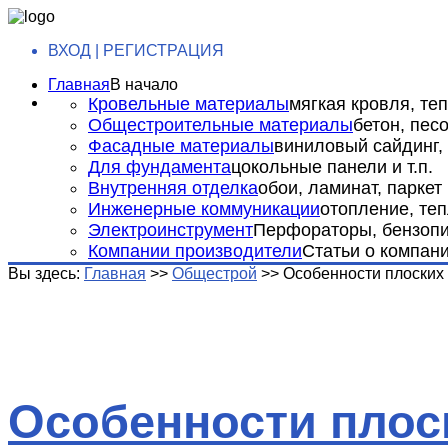
ВХОД | РЕГИСТРАЦИЯ
Главная
В начало
Кровельные материалы
мягкая кровля, теп
Общестроительные материалы
бетон, пес
Фасадные материалы
виниловый сайдинг, 
Для фундамента
цокольные панели и т.п.
Внутренняя отделка
обои, ламинат, паркет и
Инженерные коммуникации
отопление, теп
Электроинструмент
Перфораторы, бензопил
Компании производители
Статьи о компан
Вы здесь:
Главная
>>
Общестрой
>>
Особенности плоских
Особенности плос