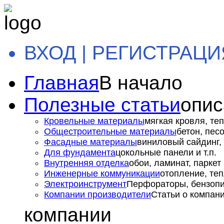
ВХОД | РЕГИСТРАЦИ
Главная
В начало
Полезные статьи
опис
Кровельные материалы
мягкая кровля, теп
Общестроительные материалы
бетон, пес
Фасадные материалы
виниловый сайдинг, 
Для фундамента
цокольные панели и т.п.
Внутренняя отделка
обои, ламинат, паркет и
Инженерные коммуникации
отопление, теп
Электроинструмент
Перфораторы, бензопил
Компании производители
Статьи о компан
компании