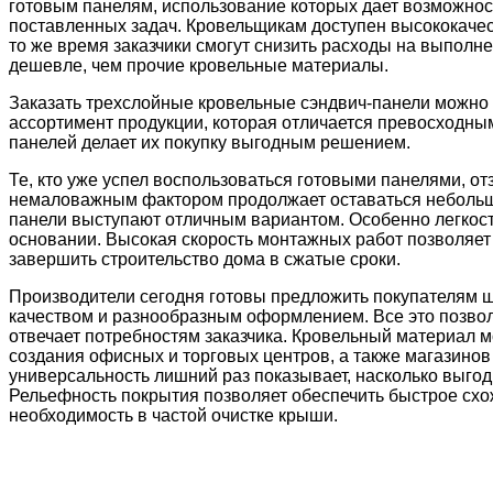
готовым панелям, использование которых дает возможнос
поставленных задач. Кровельщикам доступен высококачес
то же время заказчики смогут снизить расходы на выполн
дешевле, чем прочие кровельные материалы.
Заказать трехслойные кровельные сэндвич-панели можно
ассортимент продукции, которая отличается превосходны
панелей делает их покупку выгодным решением.
Те, кто уже успел воспользоваться готовыми панелями, от
немаловажным фактором продолжает оставаться небольша
панели выступают отличным вариантом. Особенно легкост
основании. Высокая скорость монтажных работ позволяет 
завершить строительство дома в сжатые сроки.
Производители сегодня готовы предложить покупателям ш
качеством и разнообразным оформлением. Все это позволя
отвечает потребностям заказчика. Кровельный материал мо
создания офисных и торговых центров, а также магазинов
универсальность лишний раз показывает, насколько выго
Рельефность покрытия позволяет обеспечить быстрое схо
необходимость в частой очистке крыши.