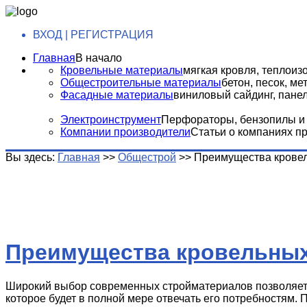
ВХОД | РЕГИСТРАЦИЯ
Главная
В начало
Кровельные материалы
мягкая кровля, теплоизо
Общестроительные материалы
бетон, песок, м
Фасадные материалы
виниловый сайдинг, панели
Электроинструмент
Перфораторы, бензопилы и т
Компании производители
Статьи о компаниях п
Вы здесь:
Главная
>>
Общестрой
>>
Преимущества кровел
Преимущества кровельных
Широкий выбор современных стройматериалов позволяет 
которое будет в полной мере отвечать его потребностям. 