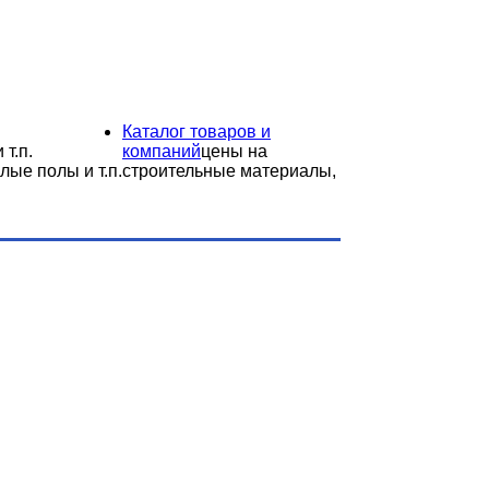
Каталог товаров и
 т.п.
компаний
цены на
лые полы и т.п.
строительные материалы,