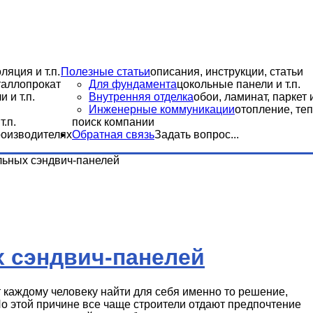
ляция и т.п.
Полезные статьи
описания, инструкции, статьи
еталлопрокат
Для фундамента
цокольные панели и т.п.
 и т.п.
Внутренняя отделка
обои, ламинат, паркет и
Инженерные коммуникации
отопление, теп
.п.
поиск компании
роизводителях
Обратная связь
Задать вопрос...
ьных сэндвич-панелей
 сэндвич-панелей
каждому человеку найти для себя именно то решение,
По этой причине все чаще строители отдают предпочтение