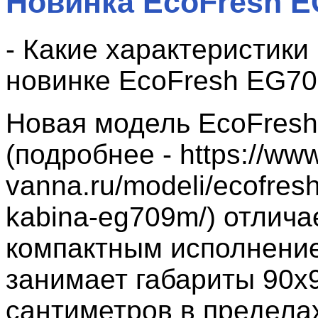
Новинка EcoFresh 
- Какие характеристики
новинке EcoFresh EG7
Новая модель EcoFres
(подробнее - https://www
vanna.ru/modeli/ecofres
kabina-eg709m/) отлича
компактным исполнени
занимает габариты 90х
сантиметров в предела