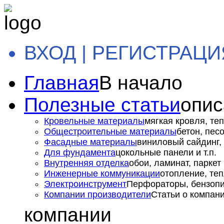
ВХОД | РЕГИСТРАЦИ
Главная
В начало
Полезные статьи
опис
Кровельные материалы
мягкая кровля, теп
Общестроительные материалы
бетон, пес
Фасадные материалы
виниловый сайдинг, 
Для фундамента
цокольные панели и т.п.
Внутренняя отделка
обои, ламинат, паркет и
Инженерные коммуникации
отопление, теп
Электроинструмент
Перфораторы, бензопил
Компании производители
Статьи о компан
компании