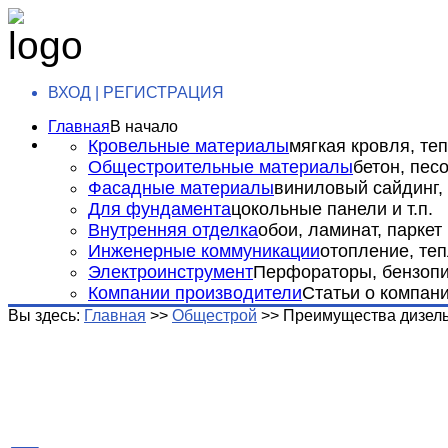
ВХОД | РЕГИСТРАЦИЯ
Главная
В начало
Кровельные материалы
мягкая кровля, теп
Общестроительные материалы
бетон, пес
Фасадные материалы
виниловый сайдинг, 
Для фундамента
цокольные панели и т.п.
Внутренняя отделка
обои, ламинат, паркет и
Инженерные коммуникации
отопление, теп
Электроинструмент
Перфораторы, бензопил
Компании производители
Статьи о компан
Вы здесь:
Главная
>>
Общестрой
>>
Преимущества дизель