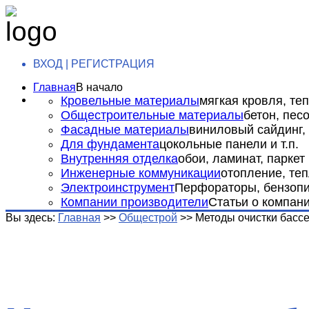
ВХОД | РЕГИСТРАЦИЯ
Главная
В начало
Кровельные материалы
мягкая кровля, теп
Общестроительные материалы
бетон, пес
Фасадные материалы
виниловый сайдинг, 
Для фундамента
цокольные панели и т.п.
Внутренняя отделка
обои, ламинат, паркет и
Инженерные коммуникации
отопление, теп
Электроинструмент
Перфораторы, бензопил
Компании производители
Статьи о компан
Вы здесь:
Главная
>>
Общестрой
>>
Методы очистки басс