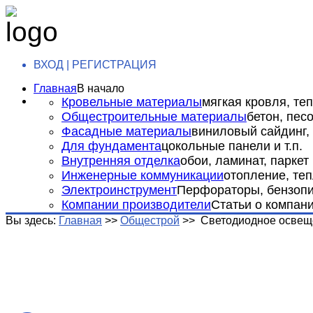
ВХОД | РЕГИСТРАЦИЯ
Главная
В начало
Кровельные материалы
мягкая кровля, теп
Общестроительные материалы
бетон, пес
Фасадные материалы
виниловый сайдинг, 
Для фундамента
цокольные панели и т.п.
Внутренняя отделка
обои, ламинат, паркет и
Инженерные коммуникации
отопление, теп
Электроинструмент
Перфораторы, бензопил
Компании производители
Статьи о компан
Вы здесь:
Главная
>>
Общестрой
>>
Светодиодное освещ