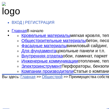
ВХОД | РЕГИСТРАЦИЯ
Главная
В начало
Кровельные материалы
мягкая кровля, теп
Общестроительные материалы
бетон, пес
Фасадные материалы
виниловый сайдинг, 
Для фундамента
цокольные панели и т.п.
Внутренняя отделка
обои, ламинат, паркет и
Инженерные коммуникации
отопление, теп
Электроинструмент
Перфораторы, бензопил
Компании производители
Статьи о компан
Вы здесь:
Главная
>>
Общестрой
>>
Преимущества собст