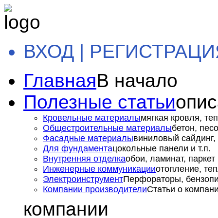
ВХОД | РЕГИСТРАЦИ
Главная
В начало
Полезные статьи
опис
Кровельные материалы
мягкая кровля, теп
Общестроительные материалы
бетон, пес
Фасадные материалы
виниловый сайдинг, 
Для фундамента
цокольные панели и т.п.
Внутренняя отделка
обои, ламинат, паркет и
Инженерные коммуникации
отопление, теп
Электроинструмент
Перфораторы, бензопил
Компании производители
Статьи о компан
компании