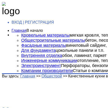
ВХОД | РЕГИСТРАЦИЯ
Главная
В начало
Кровельные материалы
мягкая кровля, теп
Общестроительные материалы
бетон, пес
Фасадные материалы
виниловый сайдинг, 
Для фундамента
цокольные панели и т.п.
Внутренняя отделка
обои, ламинат, паркет и
Инженерные коммуникации
отопление, теп
Электроинструмент
Перфораторы, бензопил
Компании производители
Статьи о компан
Вы здесь:
Главная
>>
Общестрой
>>
Качественные кухни в