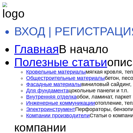
ВХОД | РЕГИСТРАЦИ
Главная
В начало
Полезные статьи
опис
Кровельные материалы
мягкая кровля, теп
Общестроительные материалы
бетон, пес
Фасадные материалы
виниловый сайдинг, 
Для фундамента
цокольные панели и т.п.
Внутренняя отделка
обои, ламинат, паркет и
Инженерные коммуникации
отопление, теп
Электроинструмент
Перфораторы, бензопил
Компании производители
Статьи о компан
компании