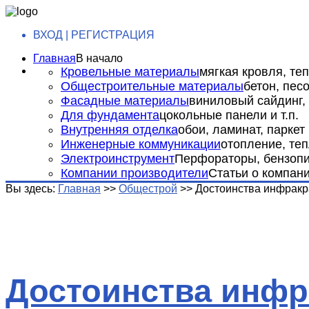
ВХОД | РЕГИСТРАЦИЯ
Главная
В начало
Кровельные материалы
мягкая кровля, теп
Общестроительные материалы
бетон, пес
Фасадные материалы
виниловый сайдинг, 
Для фундамента
цокольные панели и т.п.
Внутренняя отделка
обои, ламинат, паркет и
Инженерные коммуникации
отопление, теп
Электроинструмент
Перфораторы, бензопил
Компании производители
Статьи о компан
Вы здесь:
Главная
>>
Общестрой
>>
Достоинства инфракр
Достоинства инфр