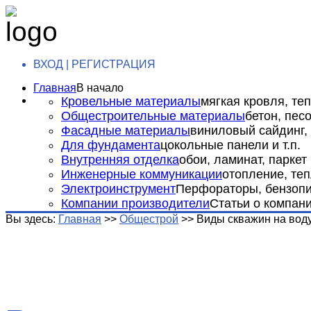
ВХОД | РЕГИСТРАЦИЯ
Главная
В начало
Кровельные материалы
мягкая кровля, теп
Общестроительные материалы
бетон, пес
Фасадные материалы
виниловый сайдинг, 
Для фундамента
цокольные панели и т.п.
Внутренняя отделка
обои, ламинат, паркет и
Инженерные коммуникации
отопление, теп
Электроинструмент
Перфораторы, бензопил
Компании производители
Статьи о компан
Вы здесь:
Главная
>>
Общестрой
>>
Виды скважин на вод