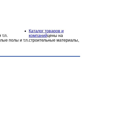
Каталог товаров и
 т.п.
компаний
цены на
лые полы и т.п.
строительные материалы,