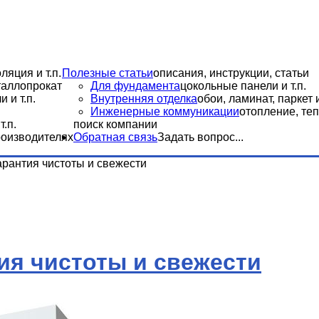
ляция и т.п.
Полезные статьи
описания, инструкции, статьи
еталлопрокат
Для фундамента
цокольные панели и т.п.
 и т.п.
Внутренняя отделка
обои, ламинат, паркет и
Инженерные коммуникации
отопление, теп
.п.
поиск компании
роизводителях
Обратная связь
Задать вопрос...
арантия чистоты и свежести
ия чистоты и свежести