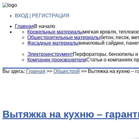
ВХОД | РЕГИСТРАЦИЯ
Главная
В начало
Кровельные материалы
мягкая кровля, теплоизо
Общестроительные материалы
бетон, песок, м
Фасадные материалы
виниловый сайдинг, панели
Электроинструмент
Перфораторы, бензопилы и т
Компании производители
Статьи о компаниях п
Вы здесь:
Главная
>>
Общестрой
>>
Вытяжка на кухню – г
Вытяжка на кухню – гарант