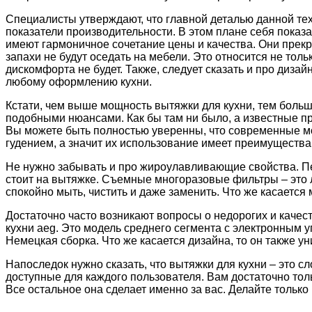
Специалисты утверждают, что главной деталью данной техн
показатели производительности. В этом плане себя показа
имеют гармоничное сочетание цены и качества. Они прекр
запахи не будут оседать на мебели. Это относится не толь
дискомфорта не будет. Также, следует сказать и про дизай
любому оформлению кухни.
Кстати, чем выше мощность вытяжки для кухни, тем боль
подобными нюансами. Как бы там ни было, а известные п
Вы можете быть полностью уверенны, что современные м
гудением, а значит их использование имеет преимущества
Не нужно забывать и про жироулавливающие свойства. Пе
стоит на вытяжке. Съемные многоразовые фильтры – это л
спокойно мыть, чистить и даже заменить. Что же касается м
Достаточно часто возникают вопросы о недорогих и качес
кухни aeg. Это модель среднего сегмента с электронным 
Немецкая сборка. Что же касается дизайна, то он также у
Напоследок нужно сказать, что вытяжки для кухни – это с
доступные для каждого пользователя. Вам достаточно толь
Все остальное она сделает именно за вас. Делайте тольк