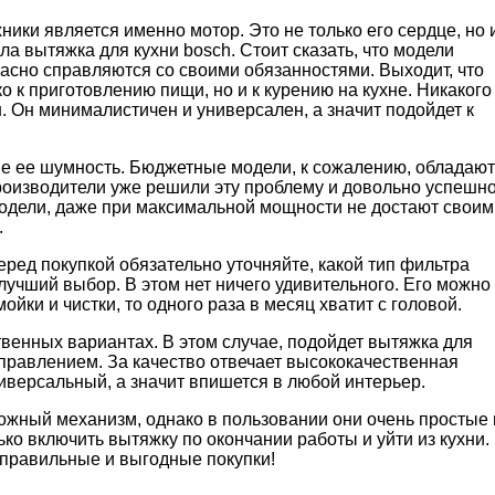
ики является именно мотор. Это не только его сердце, но 
ла вытяжка для кухни bosch. Стоит сказать, что модели
асно справляются со своими обязанностями. Выходит, что
ко к приготовлению пищи, но и к курению на кухне. Никакого
н. Он минималистичен и универсален, а значит подойдет к
ше ее шумность. Бюджетные модели, к сожалению, обладают
роизводители уже решили эту проблему и довольно успешно
одели, даже при максимальной мощности не достают своим
.
ред покупкой обязательно уточняйте, какой тип фильтра
учший выбор. В этом нет ничего удивительного. Его можно
ойки и чистки, то одного раза в месяц хватит с головой.
твенных вариантах. В этом случае, подойдет вытяжка для
управлением. За качество отвечает высококачественная
ниверсальный, а значит впишется в любой интерьер.
ложный механизм, однако в пользовании они очень простые 
ко включить вытяжку по окончании работы и уйти из кухни.
о правильные и выгодные покупки!