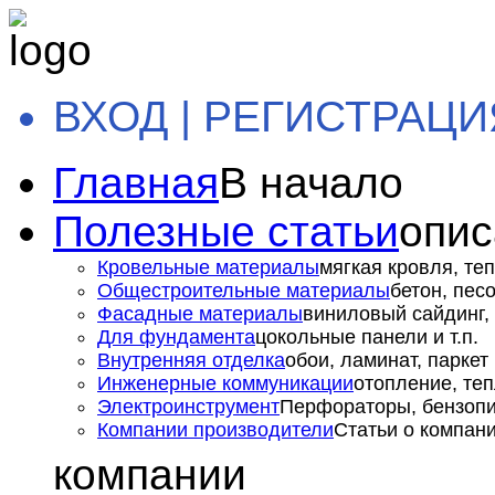
ВХОД | РЕГИСТРАЦИ
Главная
В начало
Полезные статьи
опис
Кровельные материалы
мягкая кровля, теп
Общестроительные материалы
бетон, пес
Фасадные материалы
виниловый сайдинг, 
Для фундамента
цокольные панели и т.п.
Внутренняя отделка
обои, ламинат, паркет и
Инженерные коммуникации
отопление, теп
Электроинструмент
Перфораторы, бензопил
Компании производители
Статьи о компан
компании