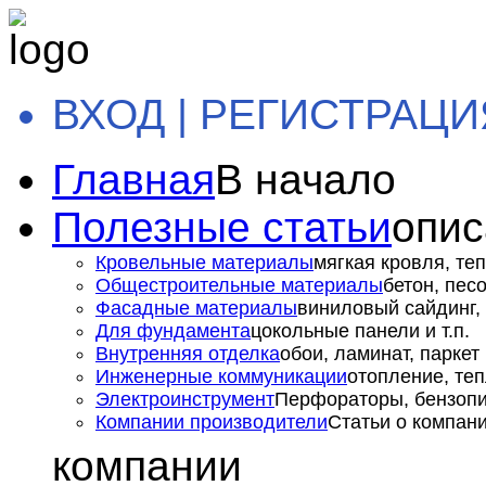
ВХОД | РЕГИСТРАЦИ
Главная
В начало
Полезные статьи
опис
Кровельные материалы
мягкая кровля, теп
Общестроительные материалы
бетон, пес
Фасадные материалы
виниловый сайдинг, 
Для фундамента
цокольные панели и т.п.
Внутренняя отделка
обои, ламинат, паркет и
Инженерные коммуникации
отопление, теп
Электроинструмент
Перфораторы, бензопил
Компании производители
Статьи о компан
компании