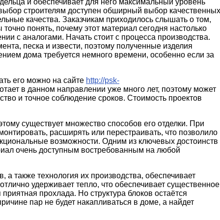
адельца и обеспечивает для него максимальный уровень
на выбор строителям доступен обширный выбор качественны
ельные качества. Заказчикам приходилось слышать о том,
 точно понять, почему этот материал сегодня настолько
нии с аналогами. Начать стоит с процесса производства.
ента, песка и извести, поэтому полученные изделия
ением дома требуется немного времени, особенно если за
зать его можно на сайте
http://psk-
отает в данном направлении уже много лет, поэтому может
ство и точное соблюдение сроков. Стоимость проектов
оэтому существует множество способов его отделки. При
монтировать, расширять или перестраивать, что позволило
нкциональные возможности. Одним из ключевых достоинств
ериал очень доступным востребованным на любой
в, а также технология их производства, обеспечивает
отлично удерживает тепло, что обеспечивает существенное
 приятная прохлада. Но структура блоков остаётся
ричине пар не будет накапливаться в доме, а найдет