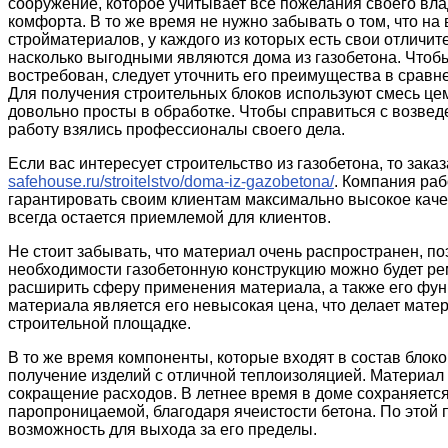
сооружение, которое учитывает все пожелания своего вл
комфорта. В то же время не нужно забывать о том, что 
стройматериалов, у каждого из которых есть свои отличит
насколько выгодными являются дома из газобетона. Чтобы
востребован, следует уточнить его преимущества в сравне
Для получения строительных блоков используют смесь цем
довольно просты в обработке. Чтобы справиться с возвед
работу взялись профессионалы своего дела.
Если вас интересует строительство из газобетона, то зака
safehouse.ru/stroitelstvo/doma-iz-gazobetona/
. Компания раб
гарантировать своим клиентам максимально высокое каче
всегда остается приемлемой для клиентов.
Не стоит забывать, что материал очень распространен, п
необходимости газобетонную конструкцию можно будет ре
расширить сферу применения материала, а также его фу
материала является его невысокая цена, что делает мат
строительной площадке.
В то же время компоненты, которые входят в состав блоко
получение изделий с отличной теплоизоляцией. Материал 
сокращение расходов. В летнее время в доме сохраняется
паропроницаемой, благодаря ячеистости бетона. По этой п
возможность для выхода за его пределы.