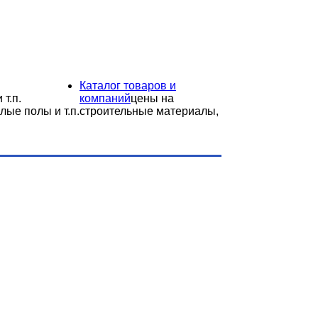
Каталог товаров и
 т.п.
компаний
цены на
лые полы и т.п.
строительные материалы,