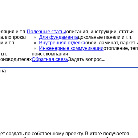
ляция и т.п.
Полезные статьи
описания, инструкции, статьи
еталлопрокат
Для фундамента
цокольные панели и т.п.
 и т.п.
Внутренняя отделка
обои, ламинат, паркет и
Инженерные коммуникации
отопление, теп
.п.
поиск компании
роизводителях
Обратная связь
Задать вопрос...
она
т создать по собственному проекту. В итоге получается