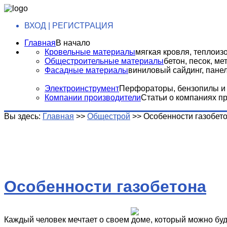
ВХОД | РЕГИСТРАЦИЯ
Главная
В начало
Кровельные материалы
мягкая кровля, теплоизо
Общестроительные материалы
бетон, песок, м
Фасадные материалы
виниловый сайдинг, панели
Электроинструмент
Перфораторы, бензопилы и т
Компании производители
Статьи о компаниях п
Вы здесь:
Главная
>>
Общестрой
>>
Особенности газобет
Особенности газобетона
Каждый человек мечтает о своем доме, который можно буде