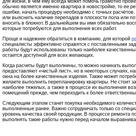
для жизни, в чем ему всегда может помочь грамотно пров
обычно является именно квартира в новостройке, то ее р
ошибки, начать процедуру необходимо с точных расчётов.
или выяснить наличие перепадов в плоскости пола или по
вносить в блокнот. В дальнейшем вы ими обязательно вос
которые потребуются для выполнения всех работ.
Проще и надежнее обратиться в компанию, для которой
р
специалисты эффективно справятся с поставленными зад
работы будут использованы только наиболее качественны
остается доступной для всех желающих.
Когда расчеты будут выполнены, то можно начинать выпо
предоставляют «чистый лист», но в некоторых случаях, 
окна на более качественные изделия. Также может потре
желаете выполнить перепланировку квартиры. Не стоит з
наиболее тяжелых, а также в процессе их выполнения воз
помещений прежде, чем переходить к более ответственны
Следующим этапом станет покупка необходимого количест
выполненные ранее. Важно сотрудничать только со спец
уровень качества своей продукции. В процессе ремонта по
выполнять такие работы нужно перед началом выравниван