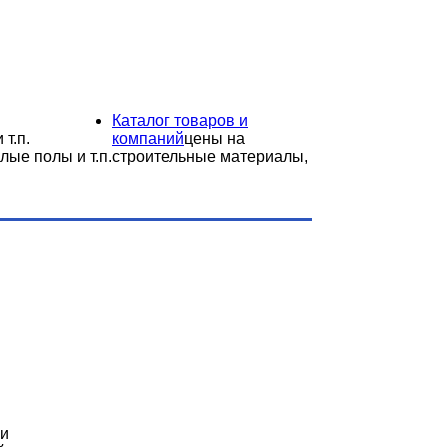
Каталог товаров и
 т.п.
компаний
цены на
лые полы и т.п.
строительные материалы,
ми