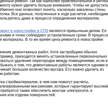
еденный ремонт. Так как наиболее привлекательной и уютно
емонту нужно уделить больше внимания. Чтобы не допустит
 Именно они позволяют понять, насколько завалены стены
толка. Все данные, полученные в ходе расчетов, необходим
пользуетесь даже в процессе определения материалов,
емонт в новостройке в СПб
является привычным делом. Ее
ачами и точно соблюдают установленные сроки. В процесс
е материалы. В то же время цена ремонта в новостройке
лнение демонтажных работ. Хотя застройщики обычно
например, приходится менять установленные первоначально
боваться удаление перегородок между помещениями, если 
абывать о том, что демонтажные работы являются одними и
никает большое количество мусора. Его важно удалить из
м работам.
ва стройматериалов, в чем нам помогут расчеты,
иализированными магазинами, которые гарантируют высоки
требуется также обеспечить монтаж электросети, и
ия или отделки поверхностей.