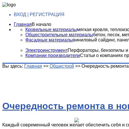
ВХОД | РЕГИСТРАЦИЯ
Главная
В начало
Кровельные материалы
мягкая кровля, теплоизо
Общестроительные материалы
бетон, песок, м
Фасадные материалы
виниловый сайдинг, панели
Электроинструмент
Перфораторы, бензопилы и т
Компании производители
Статьи о компаниях п
Вы здесь:
Главная
>>
Общестрой
>>
Очередность ремонта
Очередность ремонта в но
Каждый современный человек желает обеспечить себя и 