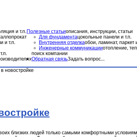
ляция и т.п.
Полезные статьи
описания, инструкции, статьи
еталлопрокат
Для фундамента
цокольные панели и т.п.
 и т.п.
Внутренняя отделка
обои, ламинат, паркет и
Инженерные коммуникации
отопление, теп
.п.
поиск компании
роизводителях
Обратная связь
Задать вопрос...
 в новостройке
востройке
своих близких людей только самыми комфортными условия