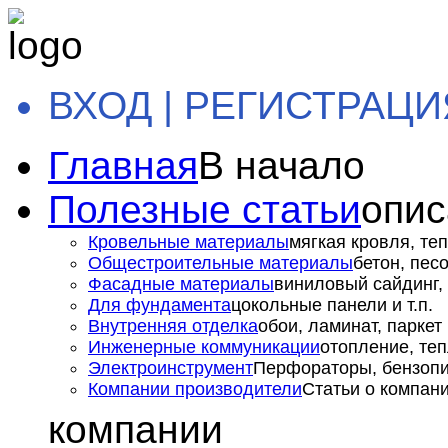
ВХОД | РЕГИСТРАЦИ
Главная
В начало
Полезные статьи
опис
Кровельные материалы
мягкая кровля, теп
Общестроительные материалы
бетон, пес
Фасадные материалы
виниловый сайдинг, 
Для фундамента
цокольные панели и т.п.
Внутренняя отделка
обои, ламинат, паркет и
Инженерные коммуникации
отопление, теп
Электроинструмент
Перфораторы, бензопил
Компании производители
Статьи о компан
компании