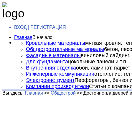
ВХОД | РЕГИСТРАЦИЯ
Главная
В начало
Кровельные материалы
мягкая кровля, теп
Общестроительные материалы
бетон, пес
Фасадные материалы
виниловый сайдинг, 
Для фундамента
цокольные панели и т.п.
Внутренняя отделка
обои, ламинат, паркет и
Инженерные коммуникации
отопление, теп
Электроинструмент
Перфораторы, бензопил
Компании производители
Статьи о компан
Вы здесь:
Главная
>>
Общестрой
>>
Достоинства дверей 