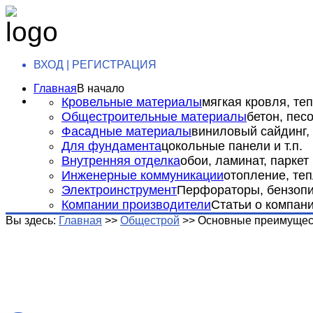
ВХОД | РЕГИСТРАЦИЯ
Главная
В начало
Кровельные материалы
мягкая кровля, теп
Общестроительные материалы
бетон, пес
Фасадные материалы
виниловый сайдинг, 
Для фундамента
цокольные панели и т.п.
Внутренняя отделка
обои, ламинат, паркет и
Инженерные коммуникации
отопление, теп
Электроинструмент
Перфораторы, бензопил
Компании производители
Статьи о компан
Вы здесь:
Главная
>>
Общестрой
>>
Основные преимущес