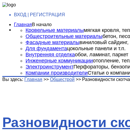
ВХОД | РЕГИСТРАЦИЯ
Главная
В начало
Кровельные материалы
мягкая кровля, теп
Общестроительные материалы
бетон, пес
Фасадные материалы
виниловый сайдинг, 
Для фундамента
цокольные панели и т.п.
Внутренняя отделка
обои, ламинат, паркет и
Инженерные коммуникации
отопление, теп
Электроинструмент
Перфораторы, бензопил
Компании производители
Статьи о компан
Вы здесь:
Главная
>>
Общестрой
>>
Разновидности скотча
Разновидности ск