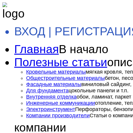
ВХОД | РЕГИСТРАЦИ
Главная
В начало
Полезные статьи
опис
Кровельные материалы
мягкая кровля, теп
Общестроительные материалы
бетон, пес
Фасадные материалы
виниловый сайдинг, 
Для фундамента
цокольные панели и т.п.
Внутренняя отделка
обои, ламинат, паркет и
Инженерные коммуникации
отопление, теп
Электроинструмент
Перфораторы, бензопил
Компании производители
Статьи о компан
компании