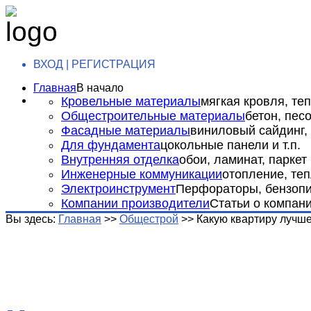
ВХОД | РЕГИСТРАЦИЯ
Главная
В начало
Кровельные материалы
мягкая кровля, теп
Общестроительные материалы
бетон, пес
Фасадные материалы
виниловый сайдинг, 
Для фундамента
цокольные панели и т.п.
Внутренняя отделка
обои, ламинат, паркет и
Инженерные коммуникации
отопление, теп
Электроинструмент
Перфораторы, бензопил
Компании производители
Статьи о компан
Вы здесь:
Главная
>>
Общестрой
>>
Какую квартиру лучш