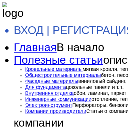
ВХОД | РЕГИСТРАЦИ
Главная
В начало
Полезные статьи
опис
Кровельные материалы
мягкая кровля, теп
Общестроительные материалы
бетон, пес
Фасадные материалы
виниловый сайдинг, 
Для фундамента
цокольные панели и т.п.
Внутренняя отделка
обои, ламинат, паркет и
Инженерные коммуникации
отопление, теп
Электроинструмент
Перфораторы, бензопил
Компании производители
Статьи о компан
компании