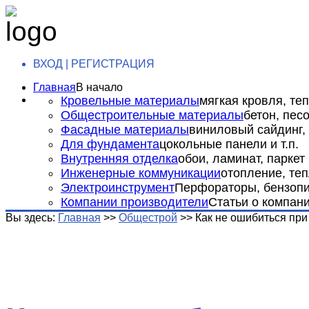
ВХОД | РЕГИСТРАЦИЯ
Главная
В начало
Кровельные материалы
мягкая кровля, теп
Общестроительные материалы
бетон, пес
Фасадные материалы
виниловый сайдинг, 
Для фундамента
цокольные панели и т.п.
Внутренняя отделка
обои, ламинат, паркет и
Инженерные коммуникации
отопление, теп
Электроинструмент
Перфораторы, бензопил
Компании производители
Статьи о компан
Вы здесь:
Главная
>>
Общестрой
>>
Как не ошибиться пр