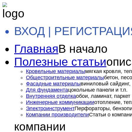
ВХОД | РЕГИСТРАЦИ
Главная
В начало
Полезные статьи
опис
Кровельные материалы
мягкая кровля, теп
Общестроительные материалы
бетон, пес
Фасадные материалы
виниловый сайдинг, 
Для фундамента
цокольные панели и т.п.
Внутренняя отделка
обои, ламинат, паркет и
Инженерные коммуникации
отопление, теп
Электроинструмент
Перфораторы, бензопил
Компании производители
Статьи о компан
компании