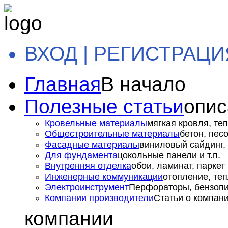
ВХОД | РЕГИСТРАЦИ
Главная
В начало
Полезные статьи
опис
Кровельные материалы
мягкая кровля, теп
Общестроительные материалы
бетон, пес
Фасадные материалы
виниловый сайдинг, 
Для фундамента
цокольные панели и т.п.
Внутренняя отделка
обои, ламинат, паркет и
Инженерные коммуникации
отопление, теп
Электроинструмент
Перфораторы, бензопил
Компании производители
Статьи о компан
компании