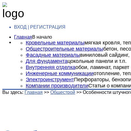
ВХОД | РЕГИСТРАЦИЯ
Главная
В начало
Кровельные материалы
мягкая кровля, теп
Общестроительные материалы
бетон, пес
Фасадные материалы
виниловый сайдинг, 
Для фундамента
цокольные панели и т.п.
Внутренняя отделка
обои, ламинат, паркет и
Инженерные коммуникации
отопление, теп
Электроинструмент
Перфораторы, бензопил
Компании производители
Статьи о компан
Вы здесь:
Главная
>>
Общестрой
>>
Особенности штучног