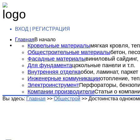
ВХОД | РЕГИСТРАЦИЯ
Главная
В начало
Кровельные материалы
мягкая кровля, теп
Общестроительные материалы
бетон, пес
Фасадные материалы
виниловый сайдинг, 
Для фундамента
цокольные панели и т.п.
Внутренняя отделка
обои, ламинат, паркет и
Инженерные коммуникации
отопление, теп
Электроинструмент
Перфораторы, бензопил
Компании производители
Статьи о компан
Вы здесь:
Главная
>>
Общестрой
>>
Достоинства одноком