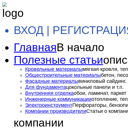
ВХОД | РЕГИСТРАЦИ
Главная
В начало
Полезные статьи
опис
Кровельные материалы
мягкая кровля, теп
Общестроительные материалы
бетон, пес
Фасадные материалы
виниловый сайдинг, 
Для фундамента
цокольные панели и т.п.
Внутренняя отделка
обои, ламинат, паркет и
Инженерные коммуникации
отопление, теп
Электроинструмент
Перфораторы, бензопил
Компании производители
Статьи о компан
компании