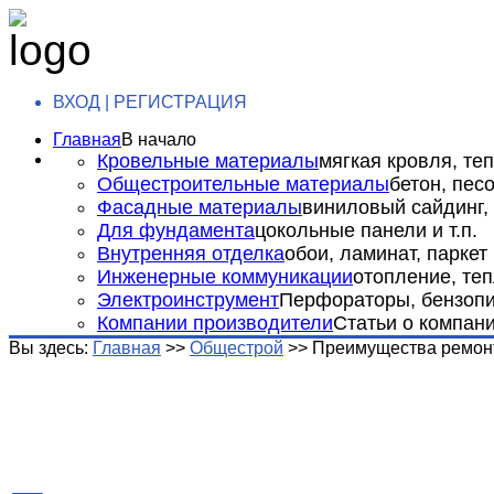
ВХОД | РЕГИСТРАЦИЯ
Главная
В начало
Кровельные материалы
мягкая кровля, теп
Общестроительные материалы
бетон, пес
Фасадные материалы
виниловый сайдинг, 
Для фундамента
цокольные панели и т.п.
Внутренняя отделка
обои, ламинат, паркет и
Инженерные коммуникации
отопление, теп
Электроинструмент
Перфораторы, бензопил
Компании производители
Статьи о компан
Вы здесь:
Главная
>>
Общестрой
>>
Преимущества ремонт